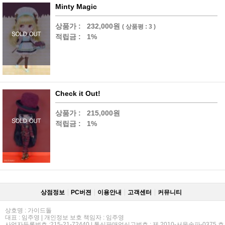
Minty Magic
상품가 :
232,000원
( 상품평 : 3 )
적립금 :
1%
Check it Out!
상품가 :
215,000원
적립금 :
1%
상점정보
PC버젼
이용안내
고객센터
커뮤니티
상호명 : 가이드돌
대표 : 임주영 | 개인정보 보호 책임자 : 임주영
사업자등록번호 :215-21-72440 | 통신판매업신고번호 : 제 2010-서울송파-0375 호